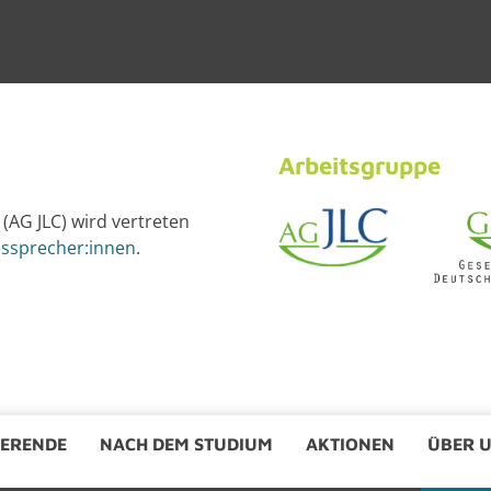
Ar­beits­grup­pe
 (AG JLC) wird ver­tre­ten
es­spre­cher:innen
.
E­REN­DE
NACH DEM STU­DI­UM
AK­TIO­NEN
ÜBER 