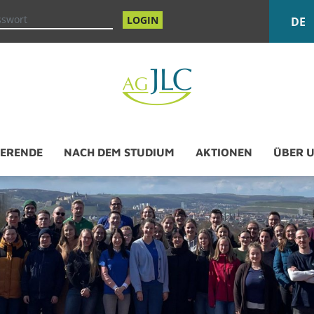
LOGIN
DE
E­REN­DE
NACH DEM STU­DI­UM
AK­TIO­NEN
ÜBER 