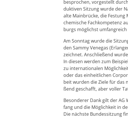
be­spro­chen, vor­ge­stellt durch
duk­ti­ven Sit­zung wurde der N
alte Main­brü­cke, die Fes­tung 
che­mi­sche Fach­kom­pe­tenz auf 
burgs mög­lichst um­fang­reich a
Am Sonn­tag wurde die Sit­zung z
den Sammy Ve­ne­gas (Er­lan­gen)
zeich­net. An­schlie­ßend wurde 
In die­sen wer­den zum Bei­spiel 
zu in­ter­na­tio­na­len Mög­lich­ke
oder das ein­heit­li­chen Cor­po­r
beit wur­den die Ziele für das 
ßend ge­schafft, aber vol­ler Ta­
Be­son­de­rer Dank gilt der AG W
fang und die Mög­lich­keit in den 
Die nächs­te Bun­des­sit­zung fin