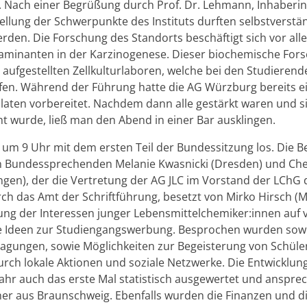
gen. Nach einer Be­grü­ßung durch Prof. Dr. Leh­mann, In­ha­be­ri
el­lung der Schwer­punk­te des In­sti­tuts durf­ten selbst­ver­st
wer­den. Die For­schung des Stand­orts be­schäf­tigt sich vor al
­ta­mi­nan­ten in der Kar­zi­no­ge­ne­se. Die­ser bio­che­mi­sche 
uf­ge­stell­ten Zell­kul­tur­la­bo­ren, wel­che bei den Stu­die­ren­
ie­fen. Wäh­rend der Füh­rung hatte die AG Würz­burg be­reits ei
a­la­ten vor­be­rei­tet. Nach­dem dann alle ge­stärkt waren und 
ht wurde, ließ man den Abend in einer Bar aus­klin­gen.
 um 9 Uhr mit dem ers­ten Teil der Bun­des­sit­zung los. Die 
n Bun­des­spre­chen­den Me­la­nie Kwas­ni­cki (Dres­den) und C
n­gen), der die Ver­tre­tung der AG JLC im Vor­stand der LChG d
durch das Amt der Schrift­füh­rung, be­setzt von Mirko Hirsch (
ng der In­ter­es­sen jun­ger Le­bens­mit­tel­che­mi­ker:innen auf 
 Ideen zur Stu­di­en­gangs­wer­bung. Be­spro­chen wur­den so­woh
­gun­gen, sowie Mög­lich­kei­ten zur Be­geis­te­rung von Schü­lern
urch lo­ka­le Ak­tio­nen und so­zia­le Netz­wer­ke. Die Ent­wick­lu
Jahr auch das erste Mal sta­tis­tisch aus­ge­wer­tet und an­spre­ch
ner aus Braun­schweig. Eben­falls wur­den die Fi­nan­zen und die 