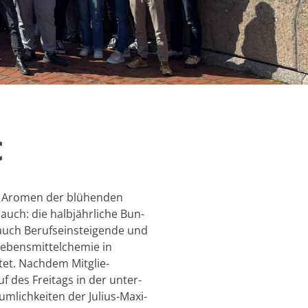
C
n Aro­men der blü­hen­den
auch: die halb­jähr­li­che Bun­
auch Be­rufs­ein­stei­gen­de und
bens­mit­tel­che­mie in
et. Nach­dem Mit­glie­
 des Frei­tags in der un­ter­
ich­kei­ten der Ju­li­us-Ma­xi­