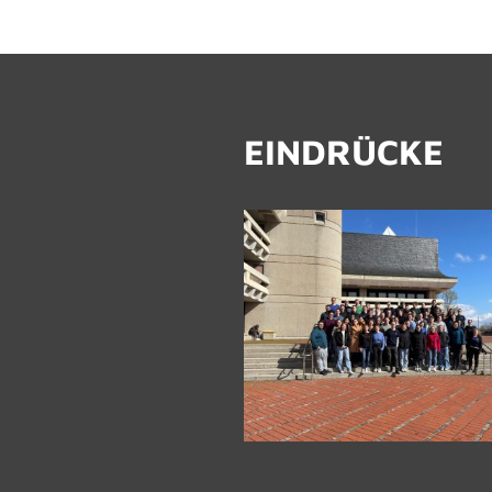
EIN­DRÜ­CKE