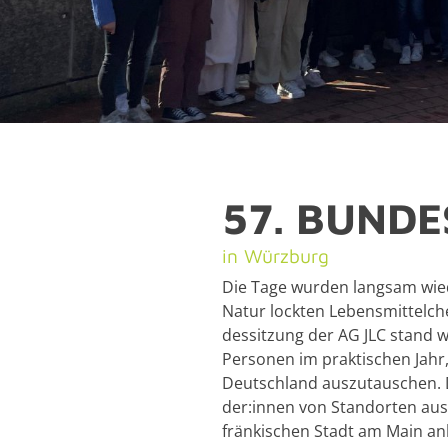
57. BUN­DE
in Würz­burg
Die Tage wur­den lang­sam wie­
Natur lock­ten Le­bens­mit­tel­c
des­sit­zung der AG JLC stand wie
Per­so­nen im prak­ti­schen Jah
Deutsch­land aus­zu­tau­schen. 
der:innen von Stand­or­ten aus 
frän­ki­schen Stadt am Main an­k