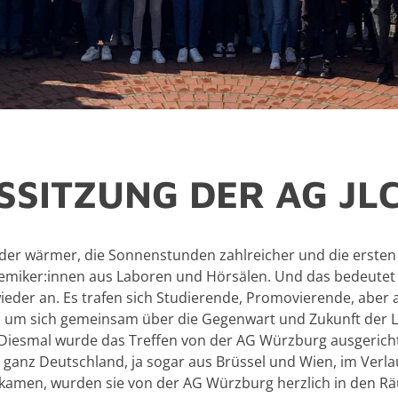
S­SIT­ZUNG DER AG JL
der wär­mer, die Son­nen­stun­den zahl­rei­cher und die ers­te
he­mi­ker:innen aus La­bo­ren und Hör­sä­len. Und das be­deu­tet 
­der an. Es tra­fen sich Stu­die­ren­de, Pro­mo­vie­ren­de, aber 
r, um sich ge­mein­sam über die Ge­gen­wart und Zu­kunft der Le­
Dies­mal wurde das Tref­fen von der AG Würz­burg aus­ge­rich­t
ganz Deutsch­land, ja sogar aus Brüs­sel und Wien, im Ver­lauf
a­men, wur­den sie von der AG Würz­burg herz­lich in den Räum­l