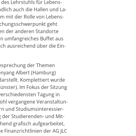
n des Lehr­stuhls für Le­bens­
änd­lich auch die Hal­len und La­
lem mit der Rolle von Le­bens­
For­schungs­schwer­punkt geht
den der an­de­ren Stand­or­te
n um­fang­rei­ches Buf­fet aus
sich aus­rei­chend über die Ein­
Be­spre­chung der The­men
henyang Al­bert (Ham­burg)
ar­stellt. Kom­plet­tiert wurde
Müns­ter). Im Fokus der Sit­zung
ver­schie­dens­ten Ta­gung in
l ver­gan­ge­ne Ver­an­stal­tun­
 und Stu­di­ums­in­ter­es­sier­
ng der Stu­die­ren­den- und Mit­
end gra­fisch auf­ge­ar­bei­tet,
Fi­nanz­richt­li­ni­en der AG JLC