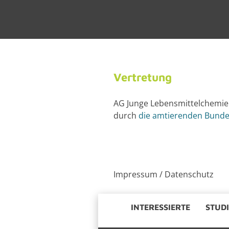
Ver­tre­tung
AG Junge Le­bens­mit­tel­che­mie
durch
die am­tie­ren­den Bun­d
Im­pres­sum
/
Da­ten­schutz
IN­TER­ES­SIER­TE
STU­DI