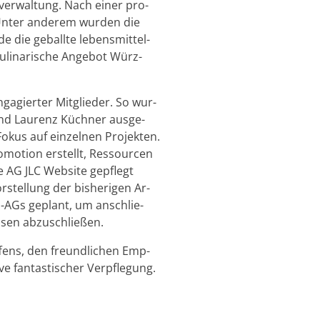
z­ver­wal­tung. Nach einer pro­
 Unter an­de­rem wur­den die
die ge­ball­te le­bens­mit­tel­
­li­na­ri­sche An­ge­bot Würz­
a­gier­ter Mit­glie­der. So wur­
 und Lau­renz Küch­ner aus­ge­
okus auf ein­zel­nen Pro­jek­ten.
mo­ti­on er­stellt, Res­sour­cen
l­le AG JLC Web­site ge­pflegt
­stel­lung der bis­he­ri­gen Ar­
-AGs ge­plant, um an­schlie­
­sen ab­zu­schlie­ßen.
f­fens, den freund­li­chen Emp­
ve fan­tas­ti­scher Ver­pfle­gung.