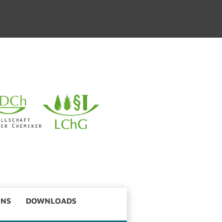
UNS
DOWN­LOADS