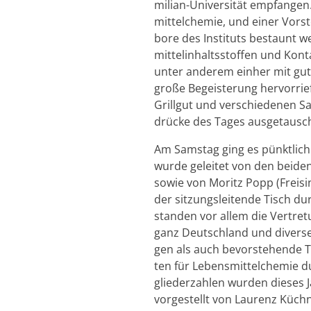
mi­li­an-Uni­ver­si­tät emp­fan­
mit­tel­che­mie, und einer Vor­st
bo­re des In­sti­tuts be­staunt 
mit­tel­in­halts­stof­fen und Kon
unter an­de­rem ein­her mit gut a
große Be­geis­te­rung her­vor­r
Grill­gut und ver­schie­de­nen S
drü­cke des Tages aus­ge­tausc
Am Sams­tag ging es pünkt­lich
wurde ge­lei­tet von den bei­de
sowie von Mo­ritz Popp (Frei­si
der sit­zungs­lei­ten­de Tisch 
stan­den vor allem die Ver­tre­tu
ganz Deutsch­land und di­ver­se
gen als auch be­vor­ste­hen­de Ta
ten für Le­bens­mit­tel­che­mie d
glie­der­zah­len wur­den die­ses 
vor­ge­stellt von Lau­renz Küch­