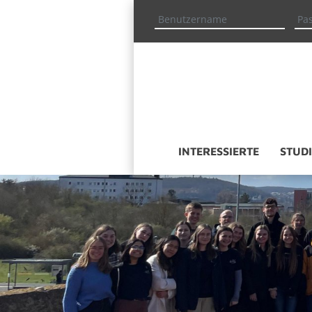
IN­TER­ES­SIER­TE
STU­DI