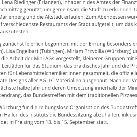
 Lena Rie­din­ger (Er­lan­gen), In­ha­be­rin des Amtes der Fi­nan
ach­mit­tag ge­nutzt, um ge­mein­sam die Stadt zu er­kun­den.
Ma­ri­en­berg und die Alt­stadt er­lau­fen. Zum Abend­essen wurde 
ver­schie­dens­te Re­stau­rants der Stadt auf­ge­teilt, um das ku
us­zu­tes­ten.
u­nächst fei­er­lich be­gon­nen: mit der Eh­rung be­son­ders en­g
, Lisa En­gel­bart (Tü­bin­gen), Mi­ri­am Przy­bil­la (Würz­burg)
die Ar­beit der Mini-AGs vor­ge­stellt, klei­ne­rer Grup­pen mit F
Leit­fä­den für das Stu­di­um, das prak­ti­sches Jahr und die Pro­
i­ten für Le­bens­mit­tel­che­mi­ker:innen ge­sam­melt, die of­fi­zi­e
a­te De­signs aller AG JLC Ma­te­ria­li­en aus­ge­baut. Nach der Vor
nächs­te halbe Jahr und deren Um­set­zung in­ner­halb der Mini
ten­drang, das Bun­des­tref­fen mit dem tra­di­tio­nel­len Piz­zaes
ürz­burg für die rei­bungs­lo­se Or­ga­ni­sa­ti­on des Bun­des­tre
Hal­len des In­sti­tuts die Bun­des­sit­zung ab­zu­hal­ten, in­klu­si­
­det in Frei­sing vom 13. bis 15. Sep­tem­ber statt.