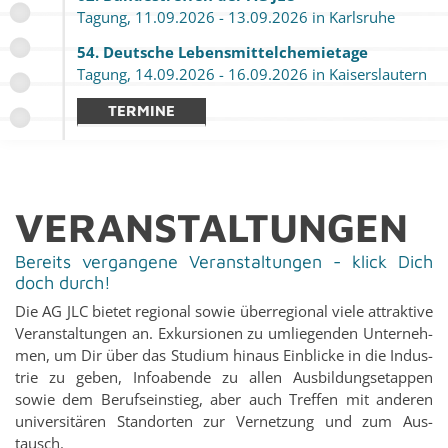
Ta­gung, 11.09.2026 - 13.09.2026 in Karls­ru­he
54. Deut­sche Le­bens­mit­tel­che­mieta­ge
Ta­gung, 14.09.2026 - 16.09.2026 in Kai­sers­lau­tern
TER­MI­NE
VER­AN­STAL­TUNG­EN
Be­reits ver­gan­ge­ne Ver­an­stal­tun­gen - klick Dich
doch durch!
Die AG JLC bie­tet re­gio­nal sowie über­re­gio­nal viele at­trak­ti­ve
Ver­an­stal­tun­gen an. Ex­kur­sio­nen zu um­lie­gen­den Un­ter­neh­
men, um Dir über das Stu­di­um hin­aus Ein­bli­cke in die In­dus­
trie zu geben, In­fo­aben­de zu allen Aus­bil­dungs­etap­pen
sowie dem Be­rufs­ein­stieg, aber auch Tref­fen mit an­de­ren
uni­ver­si­tä­ren Stand­or­ten zur Ver­net­zung und zum Aus­
tausch.