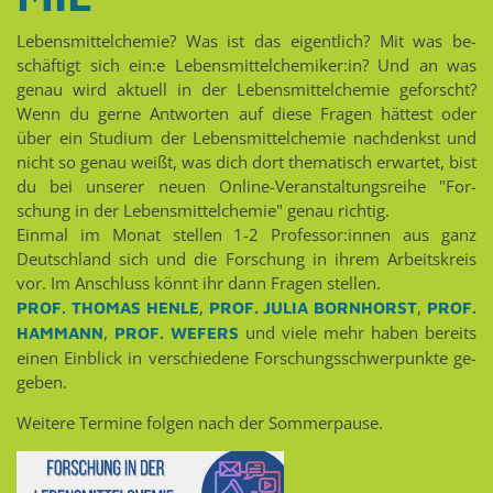
Le­bens­mit­tel­che­mie? Was ist das ei­gent­lich? Mit was be­
schäf­tigt sich ein:e Le­bens­mit­tel­che­mi­ker:in? Und an was
genau wird ak­tu­ell in der Le­bens­mit­tel­che­mie ge­forscht?
Wenn du gerne Ant­wor­ten auf diese Fra­gen hät­test oder
über ein Stu­di­um der Le­bens­mit­tel­che­mie nach­denkst und
nicht so genau weißt, was dich dort the­ma­tisch er­war­tet, bist
du bei un­se­rer neuen On­line-Ver­an­stal­tungs­rei­he "For­
schung in der Le­bens­mit­tel­che­mie" genau rich­tig.
Ein­mal im Monat stel­len 1-2 Pro­fes­sor:innen aus ganz
Deutsch­land sich und die For­schung in ihrem Ar­beits­kreis
vor. Im An­schluss könnt ihr dann Fra­gen stel­len.
,
,
PROF. THO­MAS HENLE
PROF. JULIA BORN­HORST
PROF.
,
und viele mehr haben be­reits
HAM­MANN
PROF. WE­FERS
einen Ein­blick in ver­schie­de­ne For­schungs­schwer­punk­te ge­
ge­ben.
Wei­te­re Ter­mi­ne fol­gen nach der Som­mer­pau­se.