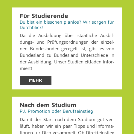
Für Stu­die­ren­de
Du bist ein biss­chen plan­los? Wir sor­gen für
Durch­blick!
Da die Aus­bil­dung über staat­li­che Aus­bil­
dungs- und Prü­fungs­ord­nun­gen der ein­zel­
nen Bun­des­län­der ge­re­gelt ist, gibt es von
Bun­des­land zu Bun­des­land Un­ter­schie­de in
der Aus­bil­dung. Unser Stu­di­en­leit­fa­den in­for­
miert!
MEHR
Nach dem Stu­di­um
PJ, Pro­mo­ti­on oder Be­rufs­ein­stieg
Damit der Start nach dem Stu­di­um gut ver­
läuft, haben wir ein paar Tipps und In­for­ma­
tio­nen für Dich ge­sam­melt. Ob Di­rekt­ein­stieg