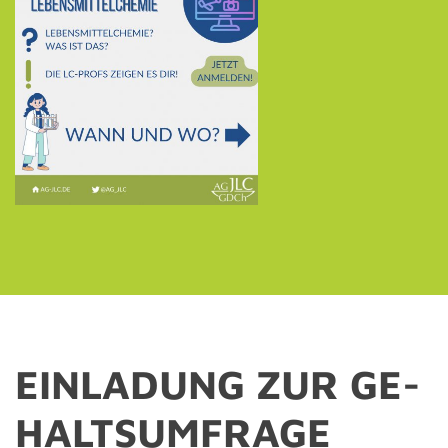
EIN­LA­DUNG ZUR GE­
HALTS­UM­FRA­GE