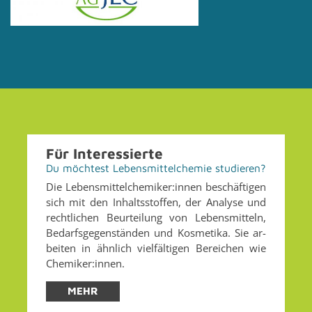
Für In­ter­es­sier­te
Du möch­test Le­bens­mit­tel­che­mie stu­die­ren?
Die Le­bens­mit­tel­che­mi­ker:innen be­schäf­ti­gen
sich mit den In­halts­stof­fen, der Ana­ly­se und
recht­li­chen Be­ur­tei­lung von Le­bens­mit­teln,
Be­darfs­ge­gen­stän­den und Kos­me­ti­ka. Sie ar­
bei­ten in ähn­lich viel­fäl­ti­gen Be­rei­chen wie
Che­mi­ker:innen.
MEHR