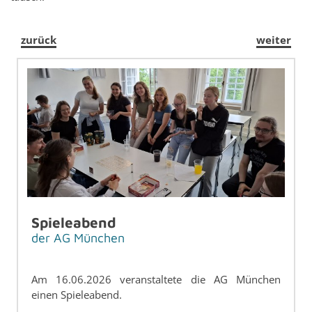
zurück
weiter
Spie­le­abend
der AG Mün­chen
Am 16.06.2026 ver­an­stal­te­te die AG Mün­chen
einen Spie­le­abend.