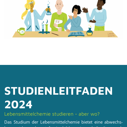
STU­DI­EN­LEIT­FA­DEN
2024
Le­bens­mit­tel­che­mie stu­die­ren - aber wo?
Das Stu­di­um der Le­bens­mit­tel­che­mie bie­tet eine ab­wechs­