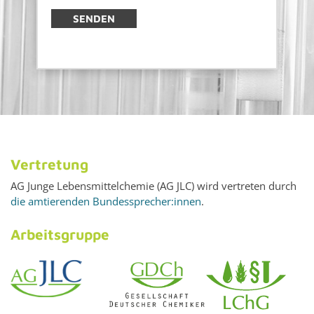
SENDEN
Ver­tre­tung
AG Junge Le­bens­mit­tel­che­mie (AG JLC) wird ver­tre­ten durch
die am­tie­ren­den Bun­des­spre­cher:innen
.
Ar­beits­grup­pe