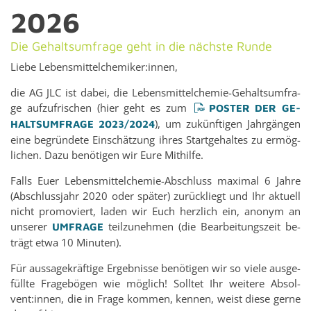
2026
Die Ge­halts­um­fra­ge geht in die nächs­te Runde
Liebe Le­bens­mit­tel­che­mi­ker:innen,
die AG JLC ist dabei, die Le­bens­mit­tel­che­mie-Ge­halts­um­fra­
ge auf­zu­fri­schen (hier geht es zum
POS­TER DER GE­
), um zu­künf­ti­gen Jahr­gän­gen
HALTS­UM­FRA­GE 2023/2024
eine be­grün­de­te Ein­schät­zung ihres Start­ge­hal­tes zu er­mög­
li­chen. Dazu be­nö­ti­gen wir Eure Mit­hil­fe.
Falls Euer Le­bens­mit­tel­che­mie-Ab­schluss ma­xi­mal 6 Jahre
(Ab­schluss­jahr 2020 oder spä­ter) zu­rück­liegt und Ihr ak­tu­ell
nicht pro­mo­viert, laden wir Euch herz­lich ein, an­onym an
un­se­rer
teil­zu­neh­men (die Be­ar­bei­tungs­zeit be­
UM­FRA­GE
trägt etwa 10 Mi­nu­ten).
Für aus­sa­ge­kräf­ti­ge Er­geb­nis­se be­nö­ti­gen wir so viele aus­ge­
füll­te Fra­ge­bö­gen wie mög­lich! Soll­tet Ihr wei­te­re Ab­sol­
vent:innen, die in Frage kom­men, ken­nen, weist diese gerne