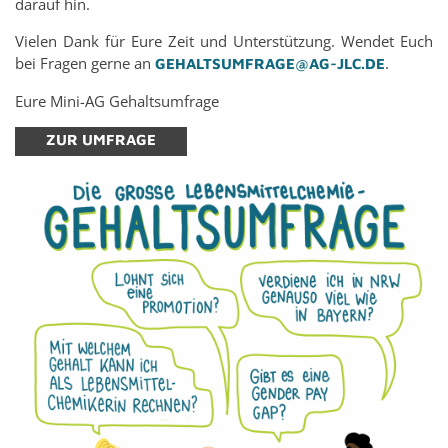
dar­auf hin.
Vie­len Dank für Eure Zeit und Un­ter­stüt­zung. Wen­det Euch
bei Fra­gen gerne an
.
GE­HALTS­UM­FRA­GE@​AG-​JLC.​DE
Eure Mini-AG Ge­halts­um­fra­ge
ZUR UM­FRA­GE