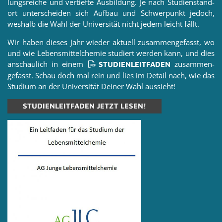
lungs­rei­che und ver­tief­te Aus­bil­dung. Je nach Stu­di­en­stand­
ort un­ter­schei­den sich Auf­bau und Schwer­punkt je­doch,
wes­halb die Wahl der Uni­ver­si­tät nicht jedem leicht fällt.
Wir haben die­ses Jahr wie­der ak­tu­ell zu­sam­men­ge­fasst, wo
und wie Le­bens­mit­tel­che­mie stu­diert wer­den kann, und dies
an­schau­lich in einem
zu­sam­men­
STU­DI­EN­LEIT­FA­DEN
ge­fasst. Schau doch mal rein und lies im De­tail nach, wie das
Stu­di­um an der Uni­ver­si­tät Dei­ner Wahl aus­sieht!
STU­DI­EN­LEIT­FA­DEN JETZT LESEN!