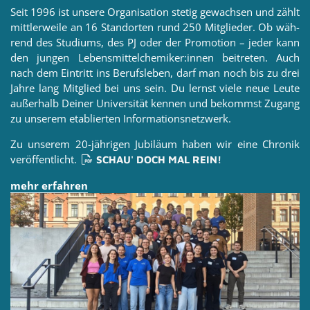
Seit 1996 ist un­se­re Or­ga­ni­sa­ti­on ste­tig ge­wach­sen und zählt
mitt­ler­wei­le an 16 Stand­or­ten rund 250 Mit­glie­der. Ob wäh­
rend des Stu­di­ums, des PJ oder der Pro­mo­ti­on – jeder kann
den jun­gen Le­bens­mit­tel­che­mi­ker:innen bei­tre­ten. Auch
nach dem Ein­tritt ins Be­rufs­le­ben, darf man noch bis zu drei
Jahre lang Mit­glied bei uns sein. Du lernst viele neue Leute
au­ßer­halb Dei­ner Uni­ver­si­tät ken­nen und be­kommst Zu­gang
zu un­se­rem eta­blier­ten In­for­ma­ti­ons­netz­werk.
Zu un­se­rem 20-jäh­ri­gen Ju­bi­lä­um haben wir eine Chro­nik
ver­öf­fent­licht.
SCHAU' DOCH MAL REIN!
mehr er­fah­ren