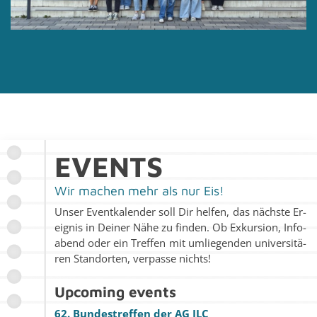
EVENTS
Wir ma­chen mehr als nur Eis!
Unser Event­ka­len­der soll Dir hel­fen, das nächs­te Er­
eig­nis in Dei­ner Nähe zu fin­den. Ob Ex­kur­si­on, In­fo­
abend oder ein Tref­fen mit um­lie­gen­den uni­ver­si­tä­
ren Stand­or­ten, ver­pas­se nichts!
Up­co­ming events
62. Bun­des­tref­fen der AG JLC