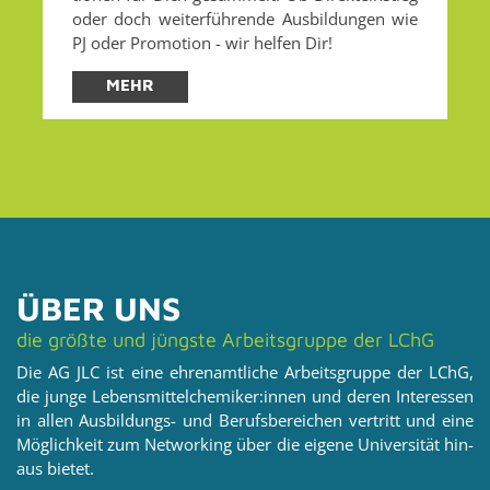
oder doch wei­ter­füh­ren­de Aus­bil­dun­gen wie
PJ oder Pro­mo­ti­on - wir hel­fen Dir!
MEHR
ÜBER UNS
die grö­ß­te und jüngs­te Ar­beits­grup­pe der LChG
Die AG JLC ist eine eh­ren­amt­li­che Ar­beits­grup­pe der LChG,
die junge Le­bens­mit­tel­che­mi­ker:innen und deren In­ter­es­sen
in allen Aus­bil­dungs- und Be­rufs­be­rei­chen ver­tritt und eine
Mög­lich­keit zum Net­wor­king über die ei­ge­ne Uni­ver­si­tät hin­
aus bie­tet.