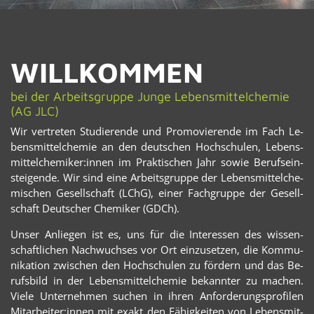
WILL­KOM­MEN
bei der Ar­beits­grup­pe Junge Le­bens­mit­tel­che­mie
(AG JLC)
Wir ver­tre­ten Stu­die­ren­de und Pro­mo­vie­ren­de im Fach Le­
bens­mit­tel­che­mie an den deut­schen Hoch­schu­len, Le­bens­
mit­tel­che­mi­ker:innen im Prak­ti­schen Jahr sowie Be­rufs­ein­
stei­gen­de. Wir sind eine Ar­beits­grup­pe der Le­bens­mit­tel­che­
mi­schen Ge­sell­schaft (LChG), einer Fach­grup­pe der Ge­sell­
schaft Deut­scher Che­mi­ker (GDCh).
Unser An­lie­gen ist es, uns für die In­ter­es­sen des wis­sen­
schaft­li­chen Nach­wuch­ses vor Ort ein­zu­set­zen, die Kom­mu­
ni­ka­ti­on zwi­schen den Hoch­schu­len zu för­dern und das Be­
rufs­bild in der Le­bens­mit­tel­che­mie be­kann­ter zu ma­chen.
Viele Un­ter­neh­men su­chen in ihren An­for­de­rungs­pro­fi­len
Mit­ar­bei­ter:innen mit exakt den Fä­hig­kei­ten von Le­bens­mit­