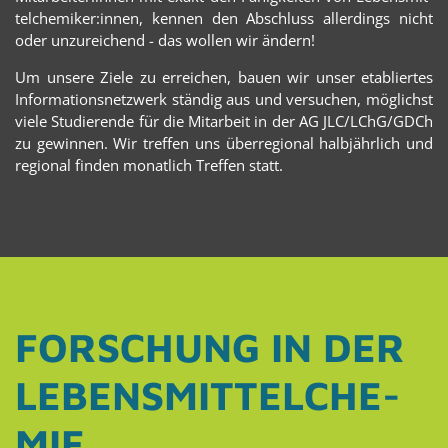
tel­che­mi­ker:innen, ken­nen den Ab­schluss al­ler­dings nicht
oder un­zu­rei­chend - das wol­len wir än­dern!
Um un­se­re Ziele zu er­rei­chen, bauen wir unser eta­blier­tes
In­for­ma­ti­ons­netz­werk stän­dig aus und ver­su­chen, mög­lichst
viele Stu­die­ren­de für die Mit­ar­beit in der AG JLC/LChG/GDCh
zu ge­win­nen. Wir tref­fen uns über­re­gio­nal halb­jähr­lich und
re­gio­nal fin­den mo­nat­lich Tref­fen statt.
FOR­SCHUNG IN DER
LE­BENS­MIT­TEL­CHE­
MIE