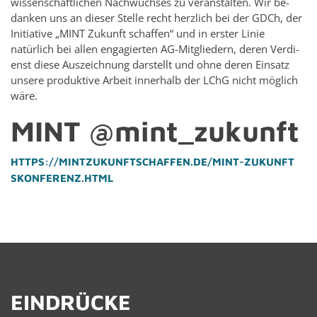
wis­senschaftlichen Nach­wuch­ses zu ve­r­anstal­ten. Wir be­
danken uns an dieser Stelle recht her­zlich bei der GDCh, der
Ini­tia­tive „MINT Zukunft schaf­fen“ und in er­ster Linie
natürlich bei allen en­gagierten AG-Mit­gliedern, deren Ver­di­
enst diese Ausze­ich­nung darstellt und ohne deren Ein­satz
un­sere pro­duk­tive Ar­beit in­ner­halb der LChG nicht möglich
wäre.
MINT @mint_zukunft
HTTPS://​MIN​TZUK​UNFT​SCHA​FFEN.​DE/​MINT-​ZUK​UNFT​
SKON​FERE​NZ.​HTML
EINDRÜCKE