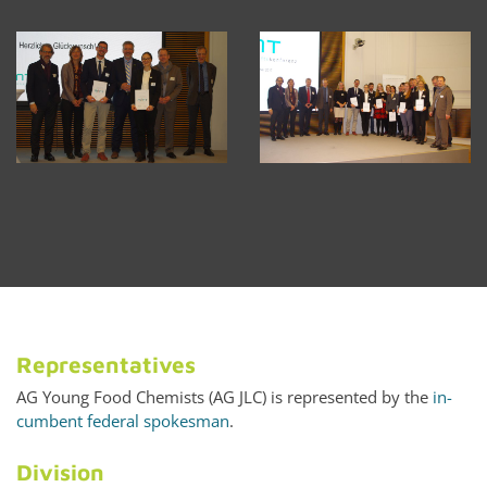
Rep­re­sen­ta­tives
AG Young Food Chemists (AG JLC) is rep­re­sented by the
in­
cum­bent fed­eral spokesman
.
Di­vi­sion