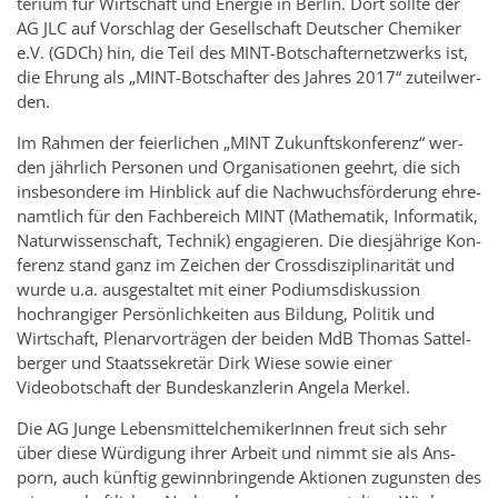
terium für Wirtschaft und En­ergie in Berlin. Dort sollte der
AG JLC auf Vorschlag der Gesellschaft Deutscher Chemiker
e.V. (GDCh) hin, die Teil des MINT-Botschafter­net­zw­erks ist,
die Ehrung als „MINT-Botschafter des Jahres 2017“ zuteil­w­er­
den.
Im Rah­men der feier­lichen „MINT Zukun­ft­skon­ferenz“ wer­
den jährlich Per­so­nen und Or­gan­i­sa­tio­nen geehrt, die sich
ins­beson­dere im Hin­blick auf die Nach­wuchsförderung ehre­
namtlich für den Fach­bere­ich MINT (Math­e­matik, In­for­matik,
Natur­wis­senschaft, Tech­nik) en­gagieren. Die diesjährige Kon­
ferenz stand ganz im Ze­ichen der Cross­diszi­pli­narität und
wurde u.a. aus­gestal­tet mit einer Podi­ums­diskus­sion
hochrangiger Persönlichkeiten aus Bil­dung, Poli­tik und
Wirtschaft, Ple­nar­vorträgen der bei­den MdB Thomas Sat­tel­
berger und Staatssekretär Dirk Wiese sowie einer
Videobotschaft der Bun­deskan­z­lerin An­gela Merkel.
Die AG Junge Lebens­mit­tel­chemik­erIn­nen freut sich sehr
über diese Würdi­gung ihrer Ar­beit und nimmt sie als Ans­
porn, auch künftig gewinnbrin­gende Ak­tio­nen zu­gun­sten des