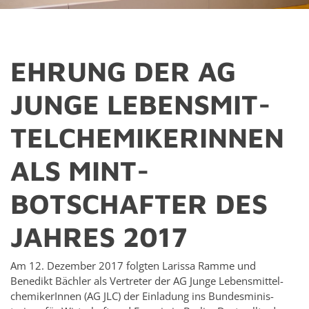
EHRUNG DER AG
JUNGE LEBENS­MIT­
TEL­CHEMIK­ERIN­NEN
ALS MINT-
BOTSCHAFTER DES
JAHRES 2017
Am 12. Dezem­ber 2017 fol­gten Larissa Ramme und
Benedikt Bächler als Vertreter der AG Junge Lebens­mit­tel­
chemik­erIn­nen (AG JLC) der Ein­ladung ins Bun­desmin­is­