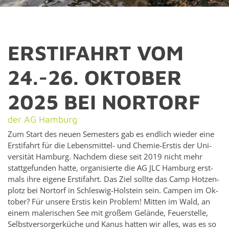
ER­S­TI­FAHRT VOM
24.-26. OK­TO­BER
2025 BEI NOR­TORF
der AG Ham­burg
Zum Start des neuen Se­mes­ters gab es endlich wieder eine
Er­s­ti­fahrt für die Lebens­mit­tel- und Chemie-Er­stis der Uni­
ver­sität Ham­burg. Nach­dem diese seit 2019 nicht mehr
stattge­fun­den hatte, or­gan­isierte die AG JLC Ham­burg er­st­
mals ihre eigene Er­s­ti­fahrt. Das Ziel sollte das Camp Hotzen­
plotz bei Nor­torf in Schleswig-Hol­stein sein. Campen im Ok­
to­ber? Für un­sere Er­stis kein Prob­lem! Mit­ten im Wald, an
einem ma­lerischen See mit großem Gelände, Feuer­stelle,
Selb­stver­sorg­erküche und Kanus hat­ten wir alles, was es so