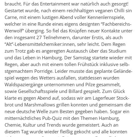
braucht. Für das En­ter­tain­ment war natürlich auch gesorgt!
Ges­tartet wurde, nach einem re­ich­halti­gen ve­g­a­nen Chilli sin
Carne, mit einem lusti­gen Abend voller Ken­nen­lern­spiele,
welcher in eine Runde eines eigens de­sign­ten “Fach­bere­ichs-
Wer­wolf” überg­ing. So fiel das Knüpfen neuer Kon­takte unter
den in­s­ge­samt 27 Teil­nehmern, darunter Er­stis, als auch
“Alt”-Lebens­mit­tel­chemiker:innen, sehr le­icht. Dem Regen
zum Trotz gab es an­geregten Aus­tausch über das Studium
und das Leben in Ham­burg. Der Sam­stag startete wieder mit
Regen, aber auch mit einem tollen Frühstück inklu­sive selb­
st­gemachtem Por­ridge. Lei­der musste das ge­plante Gelände­
spiel wegen des Wet­ters aus­fallen, stattdessen wur­den
Waldspaziergänge un­ter­nom­men und Pilze gesam­melt,
sowie Gesellschaftsspiele und Bil­lard gespielt. Zum Glück
klarte es gegen Abend auf, so­dass wir am Lager­feuer Stock­
brot und Marsh­mal­lows grillen kon­nten und gemein­sam die
neue deutsche Welle zum Besten gegeben haben. Sogar ein
mit­ternächtliches Pub-Quiz mit den The­men Ham­burg,
Chemie, Kul­tur und Trends wurde gemeis­tert. Auch an
diesem Tag wurde wieder fleißig gekocht und alle kon­nten