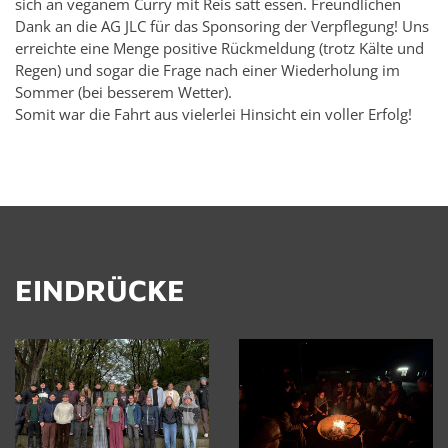
sich an ve­g­anem Curry mit Reis satt essen. Fre­undlichen
Dank an die AG JLC für das Spon­sor­ing der Verpfle­gung! Uns
er­re­ichte eine Menge pos­i­tive Rück­mel­dung (trotz Kälte und
Regen) und sogar die Frage nach einer Wieder­hol­ung im
Som­mer (bei besserem Wet­ter).
Somit war die Fahrt aus viel­er­lei Hin­sicht ein voller Er­folg!
EINDRÜCKE