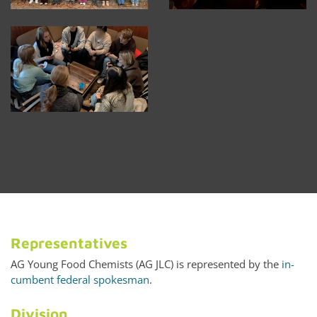
Rep­re­sen­ta­tives
AG Young Food Chemists (AG JLC) is rep­re­sented by the
in­
cum­bent fed­eral spokesman
.
Di­vi­sion